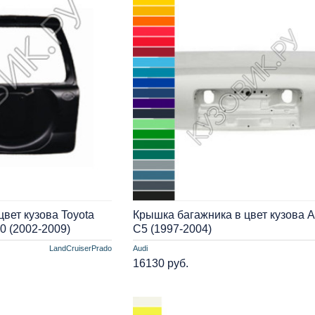
вет кузова Toyota
Крышка багажника в цвет кузова A
20 (2002-2009)
C5 (1997-2004)
LandCruiserPrado
Audi
16130 руб.