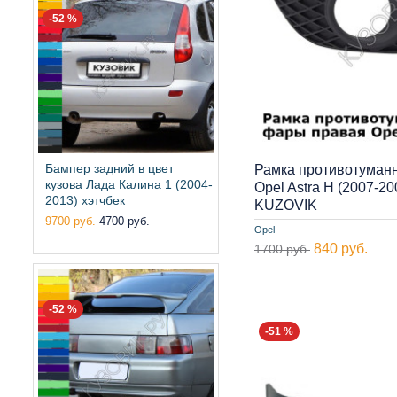
-52 %
Бампер задний в цвет
Рамка противотуман
кузова Лада Калина 1 (2004-
Opel Astra H (2007-2
2013) хэтчбек
KUZOVIK
9700 руб.
4700 руб.
Opel
840 руб.
1700 руб.
-52 %
-51 %