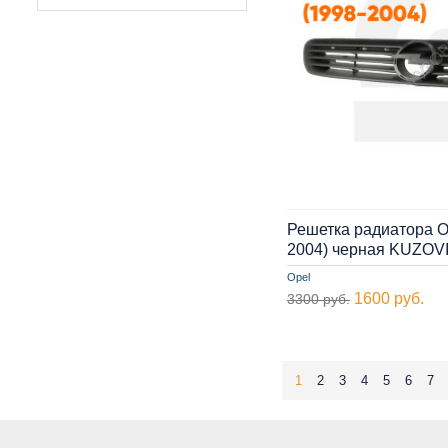
Решетка радиатора Op
2004) черная KUZOV
Opel
1600 руб.
3300 руб.
1
2
3
4
5
6
7