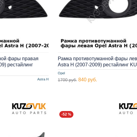
ной фары правая
Рамка противотуманной фары лев
009) рестайлинг
Astra H (2007-2009) рестайлинг K
Opel
840 руб.
Astra H
1700 руб.
-52 %