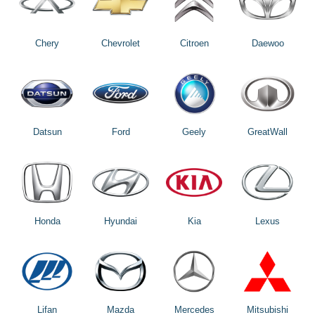
Chery
Chevrolet
Citroen
Daewoo
Datsun
Ford
Geely
GreatWall
Honda
Hyundai
Kia
Lexus
Lifan
Mazda
Mercedes
Mitsubishi