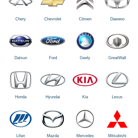
Chery
Chevrolet
Citroen
Daewoo
Datsun
Ford
Geely
GreatWall
Honda
Hyundai
Kia
Lexus
Lifan
Mazda
Mercedes
Mitsubishi